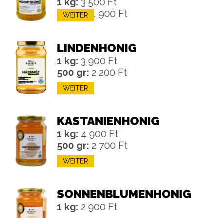
1 kg:
3 500 Ft
500 gr:
1 900 Ft
WEITER
LINDENHONIG
1 kg:
3 900 Ft
500 gr:
2 200 Ft
WEITER
KASTANIENHONIG
1 kg:
4 900 Ft
500 gr:
2 700 Ft
WEITER
SONNENBLUMENHONIG
1 kg:
2 900 Ft