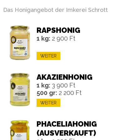
Das Honigangebot der Imkerei Schrott
RAPSHONIG
1 kg:
2 900 Ft
WEITER
AKAZIENHONIG
1 kg:
3 900 Ft
500 gr:
2 200 Ft
WEITER
PHACELIAHONIG
(AUSVERKAUFT)