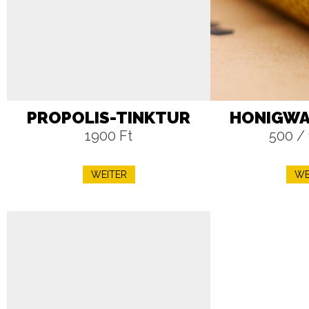
PROPOLIS-TINKTUR
HONIGWA
1900 Ft
500 / 
WEITER
WE