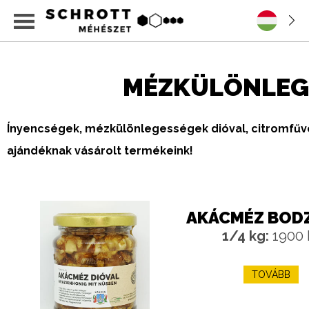
MÉZKÜLÖNLEG
Ínyencségek, mézkülönlegességek dióval, citromfűve
ajándéknak vásárolt termékeink!
AKÁCMÉZ BOD
1/4 kg:
1900 
TOVÁBB